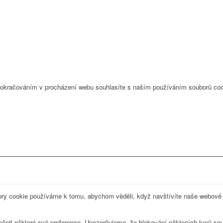
Pokračováním v procházení webu souhlasíte s naším používáním souborů coo
y cookie používáme k tomu, abychom věděli, když navštívíte naše webové st
měnit některé své preference. Upozorňujeme, že blokování některých typů so