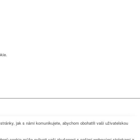
kie.
ránky, jak s námi komunikujete, abychom obohatili vaši uživatelskou
uborů cookie může ovlivnit vaši zkušenost s našimi webovými stránkami a