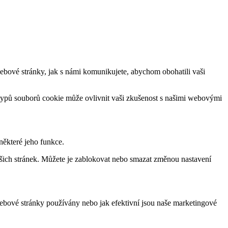
bové stránky, jak s námi komunikujete, abychom obohatili vaši
 typů souborů cookie může ovlivnit vaši zkušenost s našimi webovými
ěkteré jeho funkce.
ašich stránek. Můžete je zablokovat nebo smazat změnou nastavení
bové stránky používány nebo jak efektivní jsou naše marketingové