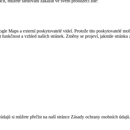
ách, můžete sledování zakázat ve svém prohlížeči zde:
gle Maps a externí poskytovatelé videí. Protože tito poskytovatelé m
 funkčnost a vzhled našich stránek. Změny se projeví, jakmile stránku 
údajů si můžete přečíst na naší stránce Zásady ochrany osobních údajů