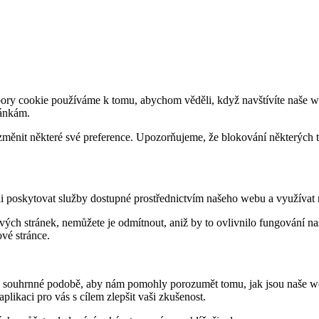
ry cookie používáme k tomu, abychom věděli, když navštívíte naše we
ránkám.
 změnit některé své preference. Upozorňujeme, že blokování některých
 poskytovat služby dostupné prostřednictvím našeho webu a využívat n
ých stránek, nemůžete je odmítnout, aniž by to ovlivnilo fungování n
vé stránce.
 v souhrnné podobě, aby nám pomohly porozumět tomu, jak jsou naše we
ikaci pro vás s cílem zlepšit vaši zkušenost.