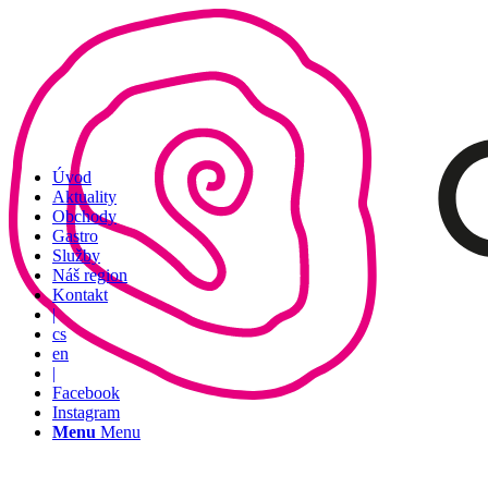
Úvod
Aktuality
Obchody
Gastro
Služby
Náš region
Kontakt
|
cs
en
|
Facebook
Instagram
Menu
Menu