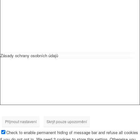
Zásady ochrany osobních údajů
Přijmout nastavení
Skrýt pouze upozornění
Check to enable permanent hiding of message bar and refuse all cookies
if you do not opt in. We need 2 cookies to store this setting. Otherwise you