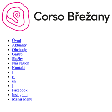
Úvod
Aktuality
Obchody
Gastro
Služby
Náš region
Kontakt
|
cs
en
|
Facebook
Instagram
Menu
Menu