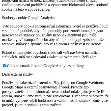
fungování našich stránek. Můžete je zablokovat nebo smazat
změnou nastavení prohlížeče a vynucením blokování všech souborů
cookie na této webové stránce.
Soubory cookie Google Analytics
Tyto soubory cookie shromažďují informace, které se používají buď
v souhrnné podobě, aby nám pomohly porozumět tomu, jak jsou
naše webové stránky používány nebo jak efektivní jsou naše
marketingové kampaně, nebo aby nám pomohly přizpůsobit naše
webové stránky a aplikaci pro vás s cílem zlepšit vaši zkušenost.
Pokud si nepřejete, abychom sledovali vaši návštěvu na našich
stránkách, můžete sledování zakázat ve svém prohlížeči zde:
Click to enable/disable Google Analytics tracking.
Další externí služby
Používáme také různé externí služby, jako jsou Google Webfonts,
Google Maps a externí poskytovatelé videí. Protože tito
poskytovatelé mohou shromažďovat osobní údaje, jako je vaše IP
adresa, umožňujeme vám je zde zablokovat. Uvědomte si prosím, že
to může výrazně snížit funkčnost a vzhled našich stránek. Změny se
projeví, jakmile stránku znovu načtete.