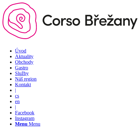
Úvod
Aktuality
Obchody
Gastro
Služby
Náš region
Kontakt
|
cs
en
|
Facebook
Instagram
Menu
Menu