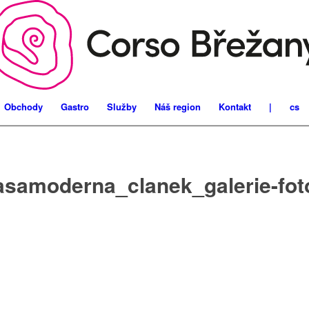
Obchody
Gastro
Služby
Náš region
Kontakt
|
cs
asamoderna_clanek_galerie-fot